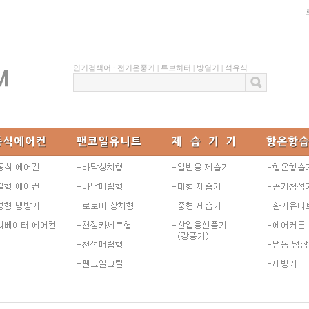
인기검색어 :
전기온풍기
|
튜브히터
|
방열기
|
석유식