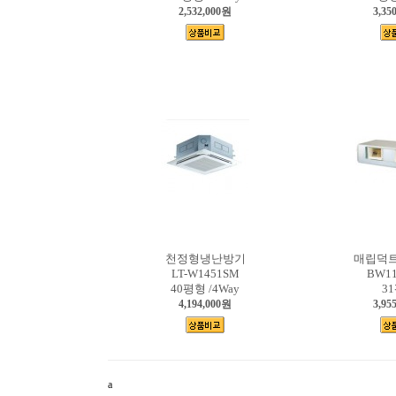
2,532,000원
3,35
천정형냉난방기
매립덕
LT-W1451SM
BW11
40평형 /4Way
3
4,194,000원
3,95
a