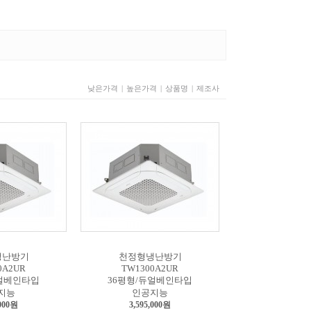
낮은가격
|
높은가격
|
상품명
|
제조사
냉난방기
천정형냉난방기
0A2UR
TW1300A2UR
듀얼베인타입
36평형/듀얼베인타입
지능
인공지능
,000원
3,595,000원