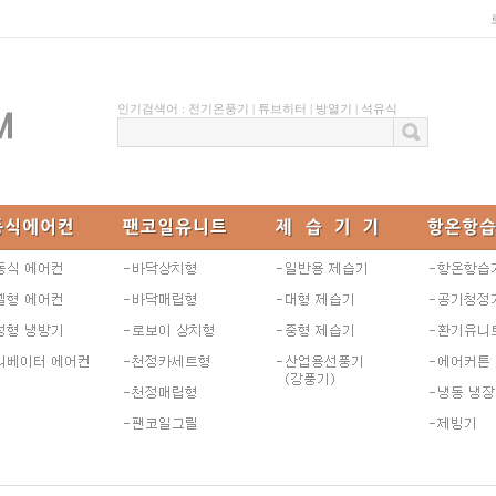
인기검색어 :
전기온풍기
|
튜브히터
|
방열기
|
석유식