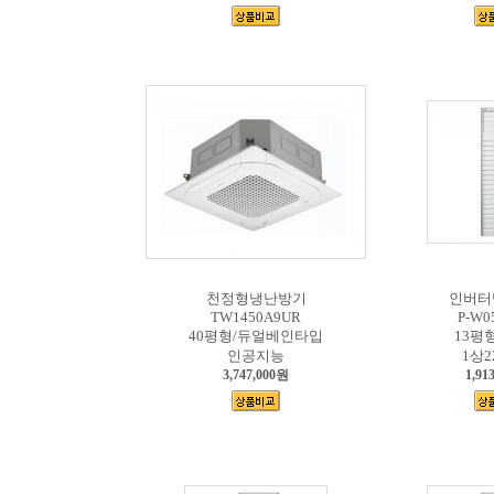
천정형냉난방기
인버터
TW1450A9UR
P-W0
40평형/듀얼베인타입
13평형/
인공지능
1상2
3,747,000원
1,91