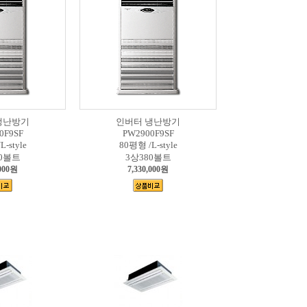
냉난방기
인버터 냉난방기
0F9SF
PW2900F9SF
-style
80평형 /L-style
80볼트
3상380볼트
,000원
7,330,000원