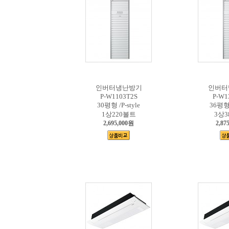
인버터냉난방기
인버터
P-W1103T2S
P-W1
30평형 /P-style
36평형 
1상220볼트
3상3
2,695,000원
2,87