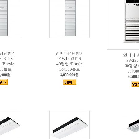
냉난방기
인버터냉난방기
인버터 
303T2S
P-W1453T9S
PW230
/P-style
40평형 /P-style
60평형 /L
80볼트
3상380볼트
3상3
5,000원
3,055,000원
6,500