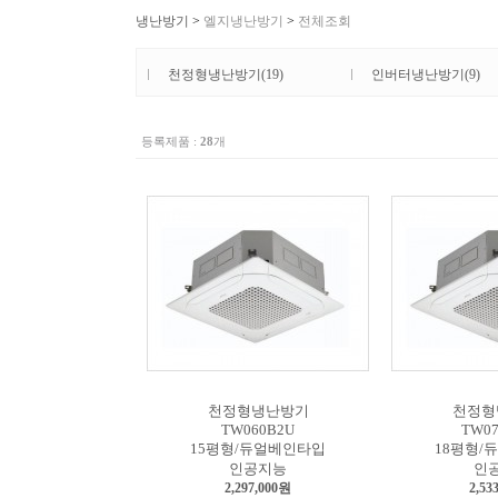
냉난방기
>
엘지냉난방기
>
전체조회
천정형냉난방기(19)
인버터냉난방기(9)
등록제품 :
28
개
천정형냉난방기
천정형
TW060B2U
TW07
15평형/듀얼베인타입
18평형/
인공지능
인
2,297,000원
2,53