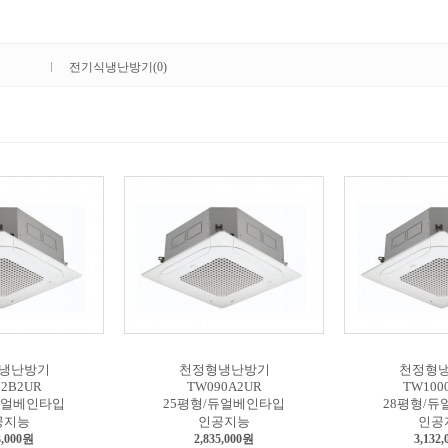
전기식냉난방기(0)
냉난방기
천정형냉난방기
천정형
2B2UR
TW090A2UR
TW100
듀얼베인타입
25평형/듀얼베인타입
28평형/
공지능
인공지능
인공
3,000원
2,835,000원
3,132