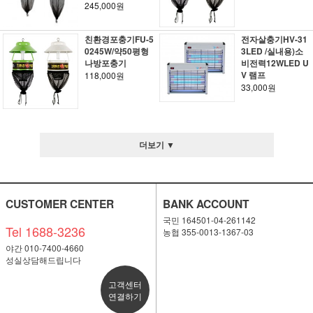
245,000원
친환경포충기FU-5
전자살충기HV-31
0245W/약50평형
3LED /실내용)소
나방포충기
비전력12WLED U
V 램프
118,000원
33,000원
더보기 ▼
CUSTOMER CENTER
BANK ACCOUNT
국민 164501-04-261142
Tel 1688-3236
농협 355-0013-1367-03
야간 010-7400-4660
성실상담해드립니다
고객센터
연결하기