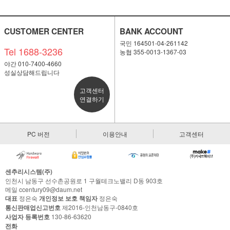
CUSTOMER CENTER
BANK ACCOUNT
국민 164501-04-261142
Tel 1688-3236
농협 355-0013-1367-03
야간 010-7400-4660
성실상담해드립니다
고객센터
연결하기
PC 버전
이용안내
고객센터
센추리시스템(주)
인천시 남동구 선수촌공원로 1 구월테크노밸리 D동 903호
메일 ccentury09@daum.net
대표
정은숙
개인정보 보호 책임자
정은숙
통신판매업신고번호
제2016-인천남동구-0840호
사업자 등록번호
130-86-63620
전화