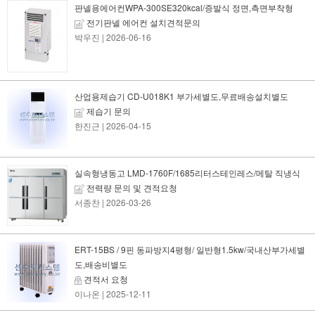
판넬용에어컨WPA-300SE320kcal/증발식 정면,측면부착형
전기판넬 에어컨 설치견적문의
박우진
| 2026-06-16
산업용제습기 CD-U018K1 부가세별도,무료배송설치별도
제습기 문의
한진근
| 2026-04-15
실속형냉동고 LMD-1760F/1685리터스테인레스/메탈 직냉식
전력량 문의 및 견적요청
서종찬
| 2026-03-26
ERT-15BS / 9핀 동파방지4평형/ 일반형1.5kw/국내산부가세별
도,배송비별도
견적서 요청
이나온
| 2025-12-11