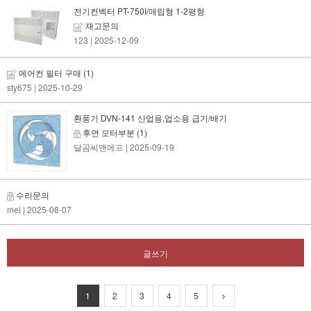
전기컨벡터 PT-750I/매립형 1-2평형
재고문의
123
| 2025-12-09
에어컨 필터 구매
(1)
sty675
| 2025-10-29
환풍기 DVN-141 산업용,업소용 급기/배기
후면 모터부분
(1)
달곰씨앤에프
| 2025-09-19
수리문의
mei
| 2025-08-07
글쓰기
1
2
3
4
5