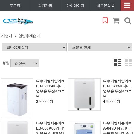
로그인
회원가입
마이페이지
최근본상품
제습기
일반용제습기
정렬
나우이엘제습기N
나우이엘제습기N
ED-020P40리터/
ED-052P50리터/
업무용 무상A/S 2
업무용 무상A/S 2
년
년
376,000원
479,000원
나우이엘제습기N
나우이엘제습기M
ED-063A60리터/
A-045DT45리터/
업무용 소비효율1
물통형 에너지소비