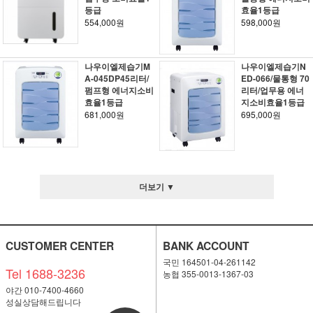
등급
효율1등급
554,000원
598,000원
나우이엘제습기M
나우이엘제습기N
A-045DP45리터/
ED-066/물통형 70
펌프형 에너지소비
리터/업무용 에너
효율1등급
지소비효율1등급
681,000원
695,000원
더보기 ▼
CUSTOMER CENTER
BANK ACCOUNT
국민 164501-04-261142
Tel 1688-3236
농협 355-0013-1367-03
야간 010-7400-4660
성실상담해드립니다