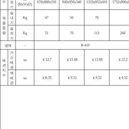
수
외
670x860x310
840x950x340
1333x952x410
1752x990x
(HxWxD)
기
실
내
제
Kg
47
50
70
기
품
중
실
량
외
Kg
51
70
113
260
기
냉매
-
R-410
가
스
￠
￠
￠
￠
㎜
배
12.7
15.88
15.88
22.2
배
관
관
치
액
수
￠6
￠
￠
￠
배
㎜
.35
9.52
9.52
9.52
관