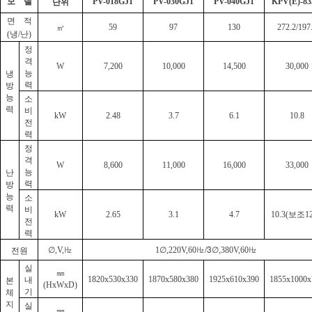
모
델
단위
PV-018GJ1
PV-030GJ1
PV-040GJ1
KPV(E)-8
면
적
㎡
59
97
130
272.2/197
냉
난
(
/
)
정
격
W
7,200
10,000
14,500
30,000
능
냉
력
방
능
소
력
비
kW
2.48
3.7
6.1
10.8
전
력
정
격
W
8,600
11,000
16,000
33,000
능
난
력
방
능
소
력
비
보조
kW
2.65
3.1
4.7
10.3(
12
전
력
∅
㎐
∅
㎐/
3
∅
㎐
전원
,V,
1
,220V,60
,380V,60
실
㎜
내
본
1820x530x330
1870x580x380
1925x610x390
1855x1000x
(HxWxD)
기
체
지
실
㎜