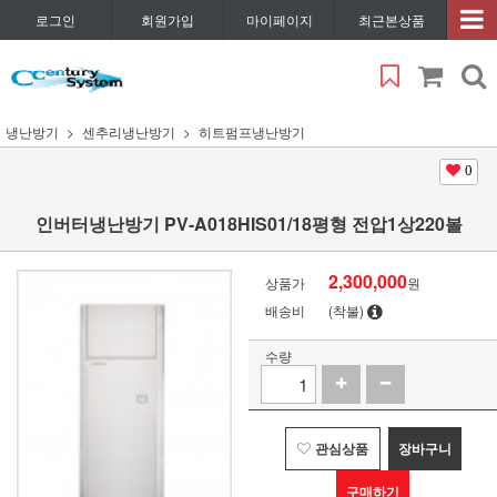
로그인
회원가입
마이페이지
최근본상품
냉난방기
센추리냉난방기
히트펌프냉난방기
0
인버터냉난방기 PV-A018HIS01/18평형 전압1상220볼
2,300,000
상품가
원
배송비
(착불)
수량
관심상품
장바구니
구매하기